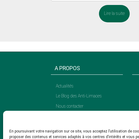
Lire la suite
A PROPOS
Actualités
Le Blog des Anti-Limaces
Nous contacter
CGU
Site réservé aux
professionnels
En poursuivant votre navigation sur ce site, vous acceptez l’utilisation de co
proposer des contenus et services adaptés à vos centres d’intérêts et vous p