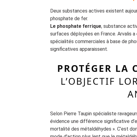
Deux substances actives existent aujourd
phosphate de fer.
Le phosphate ferrique
, substance act
surfaces déployées en France. Arvalis a
spécialités commerciales à base de phos
significatives apparaissent.
PROTÉGER LA 
L’OBJECTIF LO
A
Selon Pierre Taupin spécialiste ravageurs 
évidence une différence significative d’e
mortalité des métaldéhydes ». C’est donc
mode d’action plus lent que le métaldéhyd