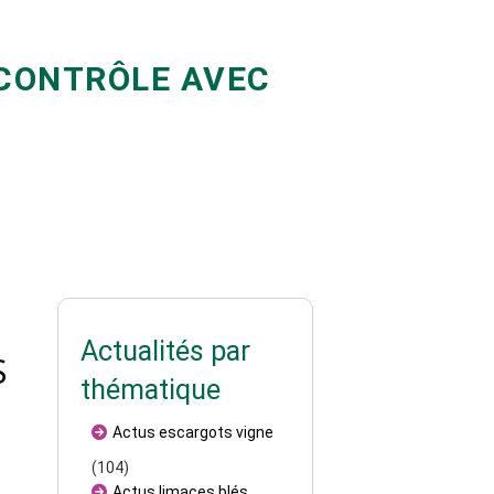
OCONTRÔLE AVEC
Actualités par
S
thématique
Actus escargots vigne
(104)
Actus limaces blés