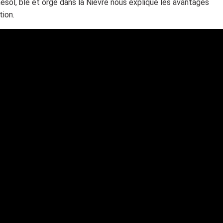
esol, blé et orge dans la Nièvre nous explique les avantages
tion.