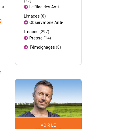
(27)
t «
Le Blog des Anti-
Limaces
(8)
S
Observatoire Anti-
limaces
(297)
Presse
(14)
Témoignages
(8)
n
VOIR LE