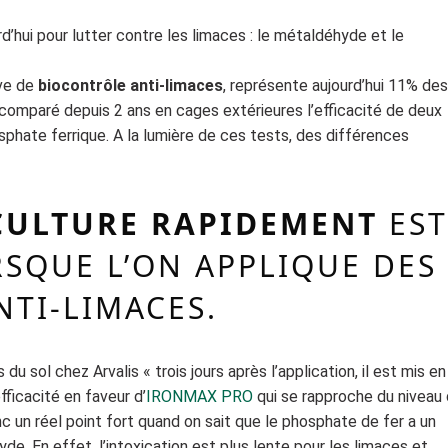
’hui pour lutter contre les limaces : le métaldéhyde et le
ive de
biocontrôle anti-limaces
, représente aujourd’hui 11% de
 comparé depuis 2 ans en cages extérieures l’efficacité de deux
phate ferrique. A la lumière de ces tests, des différences
CULTURE RAPIDEMENT
EST
RSQUE L’ON APPLIQUE DES
NTI-LIMACES.
du sol chez Arvalis « trois jours après l’application, il est mis en
fficacité en faveur d’
IRONMAX PRO
qui se rapproche du niveau
 un réel point fort quand on sait que le phosphate de fer a un
e. En effet, l’intoxication est plus lente pour les limaces et