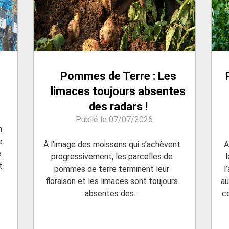
Pommes de Terre : Les
limaces toujours absentes
des radars !
Publié le 07/07/2026
n
e
À l’image des moissons qui s’achèvent
A
e
progressivement, les parcelles de
t
pommes de terre terminent leur
l
floraison et les limaces sont toujours
au
absentes des...
c