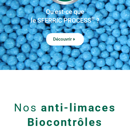
Qu’est-ce que
®
le SFERRIC PROCESS
?
Découvrir
Nos
anti-limaces
Biocontrôles