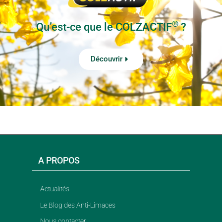
®
Qu’est-ce que le COLZACTIF
?
Découvrir
A PROPOS
Actualités
Le Blog des Anti-Limaces
Nous contacter