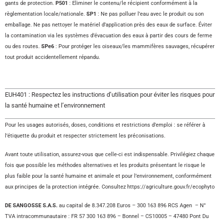
gants de protection.
P501
: Eliminer le contenu/le récipient conformément à la
règlementation locale/nationale.
SP1
: Ne pas polluer l’eau avec le produit ou son
emballage. Ne pas nettoyer le matériel d’application près des eaux de surface. Éviter
la contamination via les systèmes d’évacuation des eaux à partir des cours de ferme
ou des routes.
SPe6
: Pour protéger les oiseaux/les mammifères sauvages, récupérer
tout produit accidentellement répandu.
EUH401 : Respectez les instructions d’utilisation pour éviter les risques pour
la santé humaine et l’environnement
Pour les usages autorisés, doses, conditions et restrictions d’emploi : se référer à
l’étiquette du produit et respecter strictement les préconisations.
Avant toute utilisation, assurez-vous que celle-ci est indispensable. Privilégiez chaque
fois que possible les méthodes alternatives et les produits présentant le risque le
plus faible pour la santé humaine et animale et pour l’environnement, conformément
aux principes de la protection intégrée. Consultez https://agriculture.gouv.fr/ecophyto
DE
SANGOSSE S.A.S.
au capital de 8.347.208 Euros – 300 163 896 RCS Agen – N°
TVA intracommunautaire : FR 57 300 163 896 – Bonnel – CS10005 – 47480 Pont Du