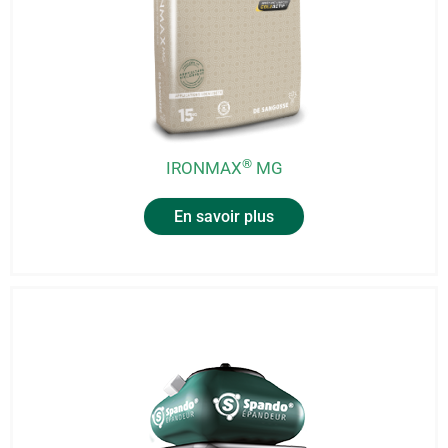
®
IRONMAX
MG
En savoir plus