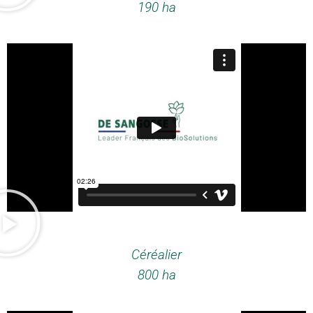
190 ha
Céréalier
800 ha