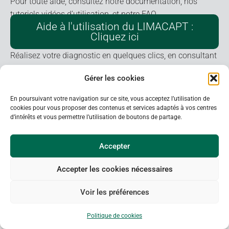
Pour toute aide, consultez notre documentation, nos
tutoriels vidéos d’utilisation, et notre FAQ
Aide à l'utilisation du LIMACAPT :
Cliquez ici
Réalisez votre diagnostic en quelques clics, en consultant
notre SAV
Gérer les cookies
Vous êtes en panne avec votre
LIMACAPT : Cliquez ici
En poursuivant votre navigation sur ce site, vous acceptez l’utilisation de
cookies pour vous proposer des contenus et services adaptés à vos centres
d’intérêts et vous permettre l’utilisation de boutons de partage.
Accepter
Accepter les cookies nécessaires
Voir les préférences
VU DANS LA PRESSE
Politique de cookies