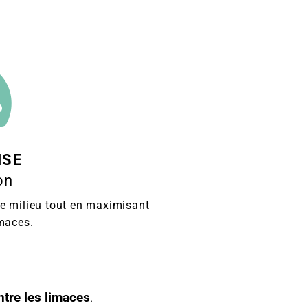
ISE
on
t le milieu tout en maximisant
imaces.
ntre les limaces
.