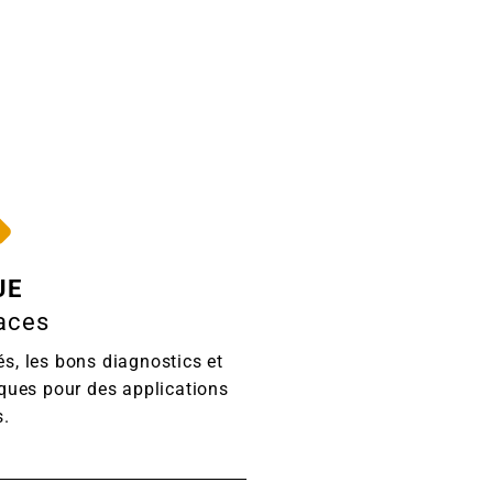
UE
maces
és, les bons diagnostics et
niques pour des applications
s.