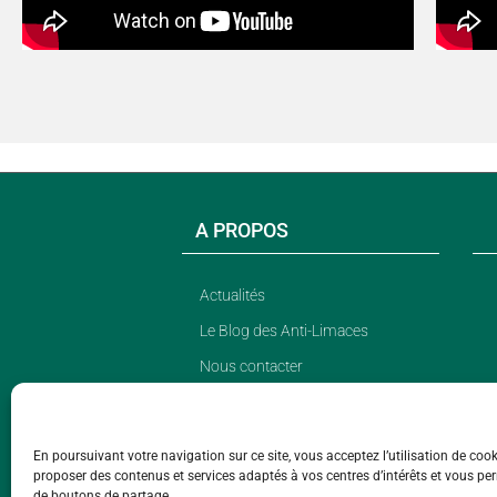
A PROPOS
Actualités
Le Blog des Anti-Limaces
Nous contacter
CGU
Site réservé aux
professionnels
En poursuivant votre navigation sur ce site, vous acceptez l’utilisation de coo
proposer des contenus et services adaptés à vos centres d’intérêts et vous perm
de boutons de partage.