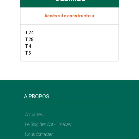
Accès site constructeur
T24
T28
T4
T5
A PROPOS
Actualités
Le Blog des Anti-Limaces
Nous contacter