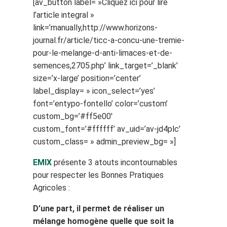
[av_button label= »Cliquez ici pour lire
l’article integral »
link=’manually,http://www.horizons-
journal.fr/article/ticc-a-concu-une-tremie-
pour-le-melange-d-anti-limaces-et-de-
semences,2705.php’ link_target=’_blank’
size=’x-large’ position=’center’
label_display= » icon_select=’yes’
font=’entypo-fontello’ color=’custom’
custom_bg=’#ff5e00′
custom_font=’#ffffff’ av_uid=’av-jd4plc’
custom_class= » admin_preview_bg= »]
EMIX
présente 3 atouts incontournables
pour respecter les Bonnes Pratiques
Agricoles :
D’une part, il permet de réaliser un
mélange homogène quelle que soit la