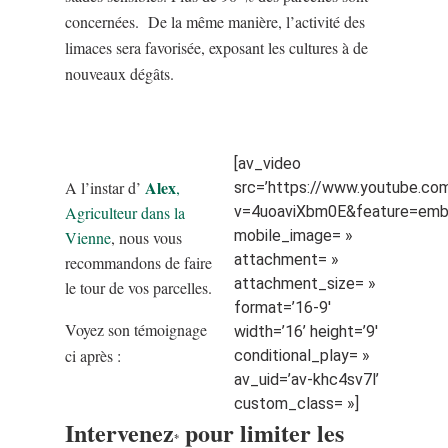
concernées. De la même manière, l’activité des
limaces sera favorisée, exposant les cultures à de
nouveaux dégâts.
[av_video
Alex
A l’instar d’
,
src=’https://www.youtube.co
Agriculteur dans la
v=4uoaviXbm0E&feature=emb
mobile_image= »
Vienne
, nous vous
attachment= »
recommandons de faire
attachment_size= »
le tour de vos parcelles.
format=’16-9′
Voyez son témoignage
width=’16’ height=’9′
ci après :
conditional_play= »
av_uid=’av-khc4sv7l’
custom_class= »]
Intervenez
pour limiter les
*