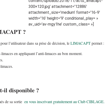
content/uploads/2018/11/actu_limacapt-
300×120.jpg’ attachment=’12886′
attachment_size=’medium’ format=’16-9′
width=’16’ height=’9′ conditional_play= »
av_uid=’av-mgy1he’ custom_class= »]
MACAPT
?
 pour l’utilisateur dans sa prise de décision, le
LIMACAPT
permet :
nti-limaces en appliquant l’anti-limaces au bon moment.
es.
-limaces.
t-il disponible ?
més de sa sortie
en vous inscrivant gratuitement au Club CIBLAGE.