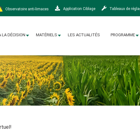
Observatoire anti-limaces
Application Ciblage
Tableaux de régl
À LA DÉCISION
MATÉRIELS
LES ACTUALITÉS
PROGRAMME
tuel!