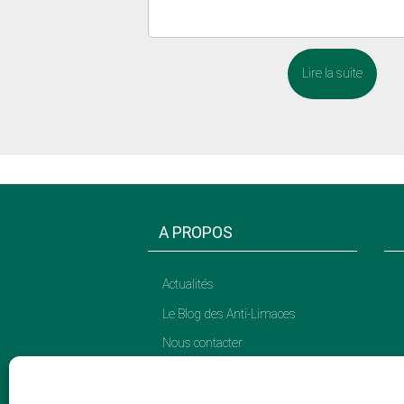
Lire la suite
A PROPOS
Actualités
Le Blog des Anti-Limaces
Nous contacter
CGU
Site réservé aux