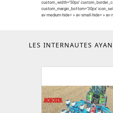
custom_width=’50px’ custom_border_c
custom_margin_bottom=’30px’ icon_sele
av-medium-hide= » av-small-hide= » av-m
LES INTERNAUTES AYAN