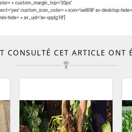
olor= » custom_margin_top=’30px’
ct=’yes’ custom_icon_color= » icon=’ue808′ av-desktop-hide=
ini-hide= » av_uid=’av-qqdg18′]
T CONSULTÉ CET ARTICLE ONT