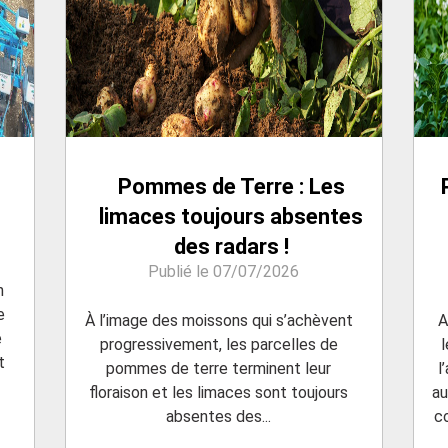
Pommes de Terre : Les
limaces toujours absentes
des radars !
Publié le 07/07/2026
n
e
À l’image des moissons qui s’achèvent
A
e
progressivement, les parcelles de
t
pommes de terre terminent leur
l
floraison et les limaces sont toujours
au
absentes des...
c