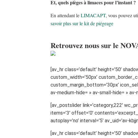
Et, quels pièges à limaces pour l’instant ?
En attendant le
LIMACAPT
, vous pouvez u
savoir plus sur le kit de piégeage
Retrouvez nous sur le NO
[av_hr class=’default’ height=’50’ shad
custom_width=’50px’ custom_border_c
custom_margin_bottom=’30px’ icon_sele
av-medium-hide= » av-small-hide= » av-m
[av_postslider link=’category,222′ wc_p
items=’3′ offset=’0′ contents=’excerpt
autoplay=’no’ interval=’5′ av_uid=’av-kbj
[av_hr class=’default’ height=’50’ shad