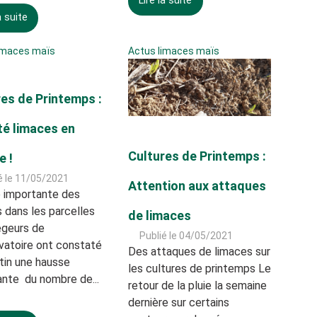
Lire la suite
a suite
imaces maïs
Actus limaces maïs
es de Printemps :
té limaces en
Cultures de Printemps :
e !
é le 11/05/2021
Attention aux attaques
 importante des
 dans les parcelles
de limaces
égeurs de
Publié le 04/05/2021
vatoire ont constaté
Des attaques de limaces sur
tin une hausse
les cultures de printemps Le
ante du nombre de...
retour de la pluie la semaine
dernière sur certains