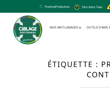
PositiveProduction
Zéro dans l'eau
Limacapt
NOS ANTI-LIMACES
OUTILS D’AIDE 
ÉTIQUETTE :
P
CONT