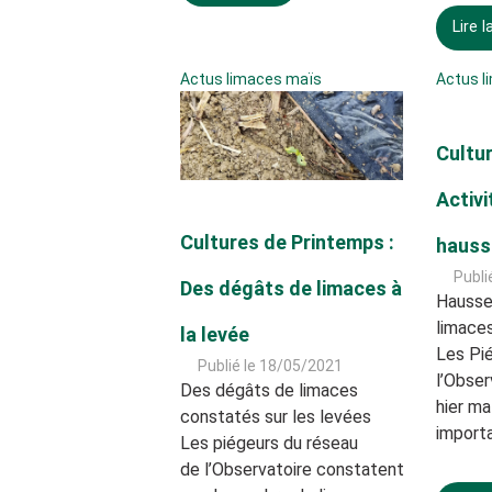
Lire l
Actus limaces maïs
Actus l
Cultur
Activi
Cultures de Printemps :
hauss
Publi
Des dégâts de limaces à
Hausse
limaces
la levée
Les Pi
Publié le 18/05/2021
l’Obser
Des dégâts de limaces
hier ma
constatés sur les levées
import
Les piégeurs du réseau
de l’Observatoire constatent