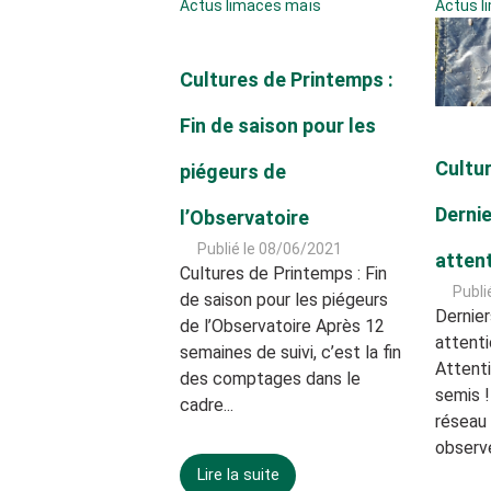
Actus limaces maïs
Actus l
Cultures de Printemps :
Fin de saison pour les
Cultur
piégeurs de
Dernie
l’Observatoire
Publié le 08/06/2021
attent
Cultures de Printemps : Fin
Publi
de saison pour les piégeurs
Dernier
de l’Observatoire Après 12
attenti
semaines de suivi, c’est la fin
Attenti
des comptages dans le
semis !
cadre...
réseau 
observé
Lire la suite