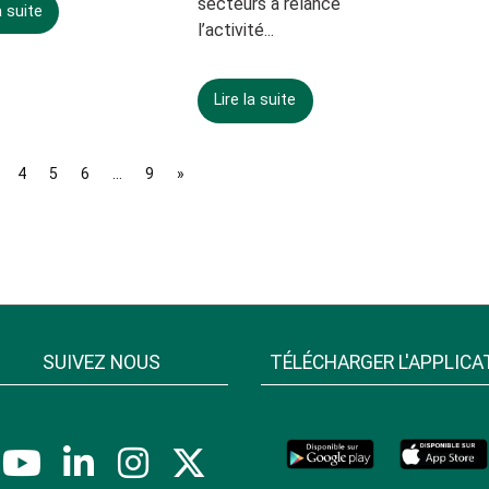
secteurs a relancé
a suite
l’activité...
Lire la suite
4
5
6
…
9
»
SUIVEZ NOUS
TÉLÉCHARGER L'APPLICA