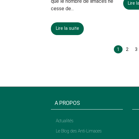
que le nombre de limaces ne
Lire l
cesse de...
Lire la suite
1
2
3
A PROPOS
Actualités
Le Blog des Anti-Limaces