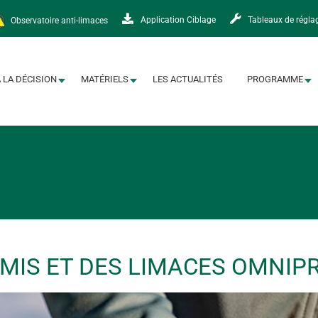
Observatoire anti-limaces
Application Ciblage
Tableaux de régla
À LA DÉCISION
MATÉRIELS
LES ACTUALITÉS
PROGRAMME
EMIS ET DES LIMACES OMNI