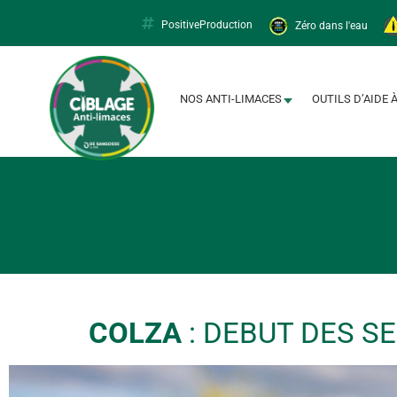
PositiveProduction
Zéro dans l'eau
Limacapt
NOS ANTI-LIMACES
OUTILS D’AIDE 
COLZA
: DEBUT DES S