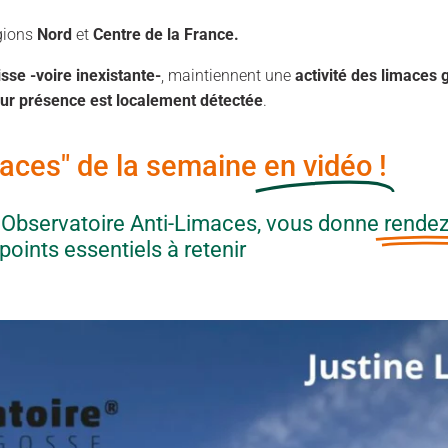
égions
Nord
et
Centre
de la France.
sse -voire inexistante-
, maintiennent une
activité des limaces
eur présence est localement détectée
.
maces" de la semaine
en vidéo !
 Observatoire Anti-Limaces, vous donne
rende
points essentiels à retenir