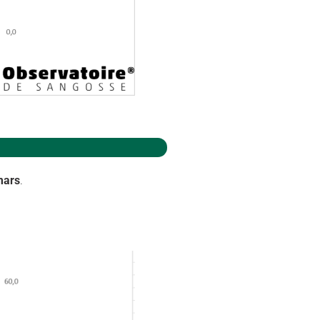
mars
.