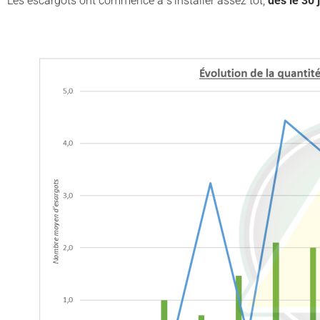
Les escargots ont commencé à s’installer assez tôt,
dès le 30 