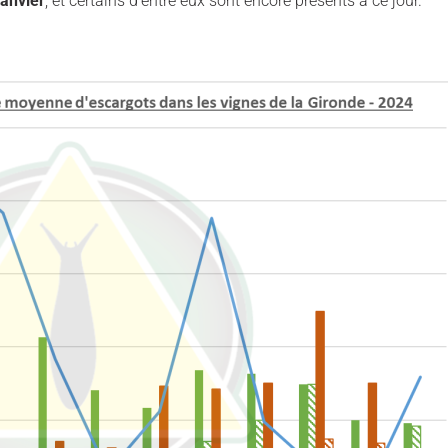
janvier
, et certains d’entre eux sont encore présents à ce jour.