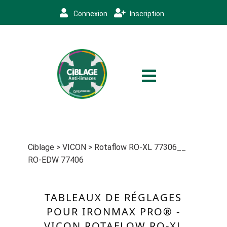
Connexion
Inscription
Ciblage
>
VICON
>
Rotaflow RO-XL 77306__
RO-EDW 77406
TABLEAUX DE RÉGLAGES
POUR IRONMAX PRO® -
VICON ROTAFLOW RO-XL