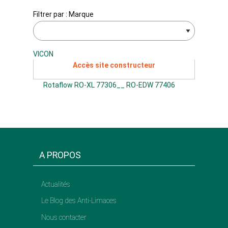
Filtrer par : Marque
VICON
Accès site constructeur
Rotaflow RO-XL 77306__ RO-EDW 77406
A PROPOS
Actualités
Le Blog des Anti-Limaces
Nous contacter