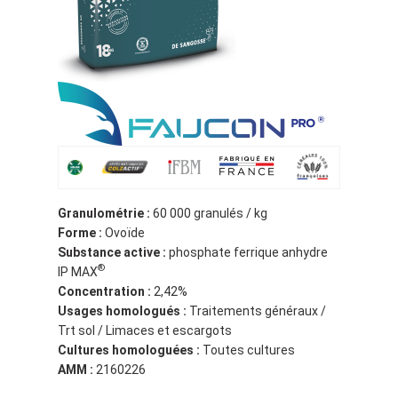
Granulométrie :
60 000 granulés / kg
Forme :
Ovoïde
Substance active :
phosphate ferrique anhydre
®
IP MAX
Concentration :
2,42%
Usages homologués :
Traitements généraux /
Trt sol / Limaces et escargots
Cultures homologuées :
Toutes cultures
AMM :
2160226