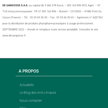
DE
SANGOSSE S.A.S.
au capital de 9 366 378 Euros – 300 163 896 RCS Agen – N°
TVA intracommunautaire : FR 57 300 163 896 – Bonnel – CS10005 – 47480 Pont Du
Casse (France) – Tél. : 05 53 69 36 30 – Fax : 05 53 66 30 65 – Agrément n° AQ01561
pour la distribution de produits phytopharmaceutiques à usage professionnel.
SEPTEMBRE 2022 – Annule et remplace toute version préalable. Consulter le site
www.desangosse.fr
A PROPOS
Actualités
Le Blog des Anti-Limaces
Nous contacter