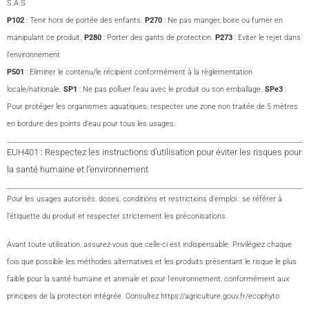
S.A.S
P102
: Tenir hors de portée des enfants.
P270
: Ne pas manger, boire ou fumer en
manipulant ce produit.
P280
: Porter des gants de protection.
P273
: Eviter le rejet dans
l’environnement
P501
: Eliminer le contenu/le récipient conformément à la règlementation
locale/nationale.
SP1
: Ne pas polluer l’eau avec le produit ou son emballage.
SPe3
:
Pour protéger les organismes aquatiques, respecter une zone non traitée de 5 mètres
en bordure des points d’eau pour tous les usages.
EUH401 : Respectez les instructions d’utilisation pour éviter les risques pour
la santé humaine et l’environnement
Pour les usages autorisés, doses, conditions et restrictions d’emploi : se référer à
l’étiquette du produit et respecter strictement les préconisations.
Avant toute utilisation, assurez-vous que celle-ci est indispensable. Privilégiez chaque
fois que possible les méthodes alternatives et les produits présentant le risque le plus
faible pour la santé humaine et animale et pour l’environnement, conformément aux
principes de la protection intégrée. Consultez https://agriculture.gouv.fr/ecophyto