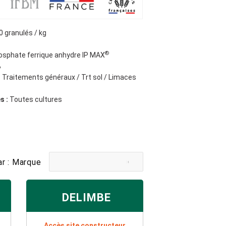
 granulés / kg
®
osphate ferrique anhydre IP MAX
%
:
Traitements généraux / Trt sol / Limaces
s :
Toutes cultures
par : Marque
DELIMBE
Accès site constructeur