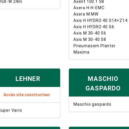
DSX-W 24m
Axent 100.1 S8
Axera H-H-EMC
Axera M MW
Axis H HYDRO 40 S14+Z14
Axis H HYDRO 40 S6
Axis M 30-40 S6
Axis M 30-40 S8
Pneumasem Planter
Maxima
LEHNER
MASCHIO
GASPARDO
Accès site constructeur
Maschio gaspardo
Super Vario