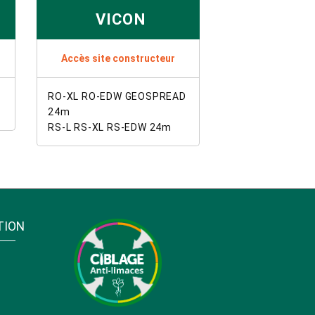
VICON
Accès site constructeur
RO-XL RO-EDW GEOSPREAD
24m
RS-L RS-XL RS-EDW 24m
TION