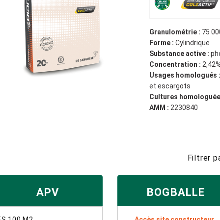
Granulométrie :
75 000
Forme :
Cylindrique
Substance active :
ph
Concentration :
2,42
Usages homologués 
et escargots
Cultures homologuée
AMM :
2230840
Filtrer 
APV
BOGBALLE
ES 100 M2
Accès site constructeur