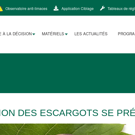
Observatoire anti-limaces
Application Ciblage
Tableaux de rég
E À LA DÉCISION
MATÉRIELS
LES ACTUALITÉS
PROGR
SION DES ESCARGOTS SE PR