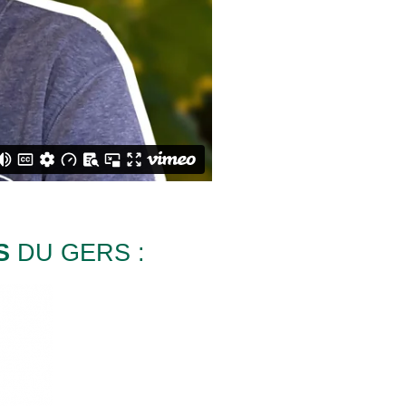
S
DU GERS :