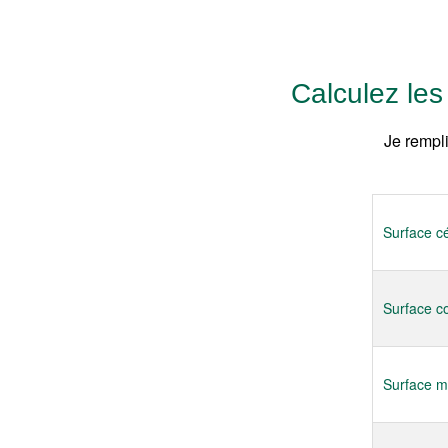
Calculez le
Je rempl
Surface cé
Surface co
Surface ma