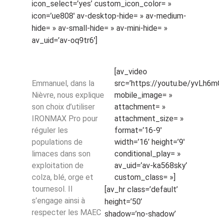
icon_select=’yes’ custom_icon_color= »
icon=’ue808′ av-desktop-hide= » av-medium-
hide= » av-small-hide= » av-mini-hide= »
av_uid=’av-oq9tr6′]
[av_video
Emmanuel, dans la
src=’https://youtu.be/yvLh6
Nièvre, nous explique
mobile_image= »
son choix d’utiliser
attachment= »
IRONMAX Pro pour
attachment_size= »
réguler les
format=’16-9′
populations de
width=’16’ height=’9′
limaces dans son
conditional_play= »
exploitation de
av_uid=’av-ka568sky’
colza, blé, orge et
custom_class= »]
tournesol. Il
[av_hr class=’default’
s’engage ainsi à
height=’50’
respecter les MAEC
shadow=’no-shadow’