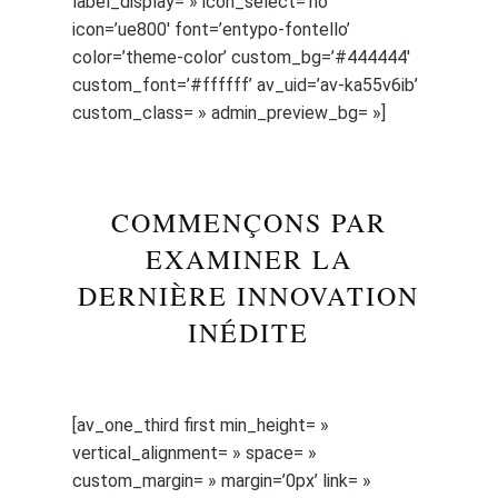
label_display= » icon_select=’no’
icon=’ue800′ font=’entypo-fontello’
color=’theme-color’ custom_bg=’#444444′
custom_font=’#ffffff’ av_uid=’av-ka55v6ib’
custom_class= » admin_preview_bg= »]
COMMENÇONS PAR
EXAMINER LA
DERNIÈRE INNOVATION
INÉDITE
[av_one_third first min_height= »
vertical_alignment= » space= »
custom_margin= » margin=’0px’ link= »