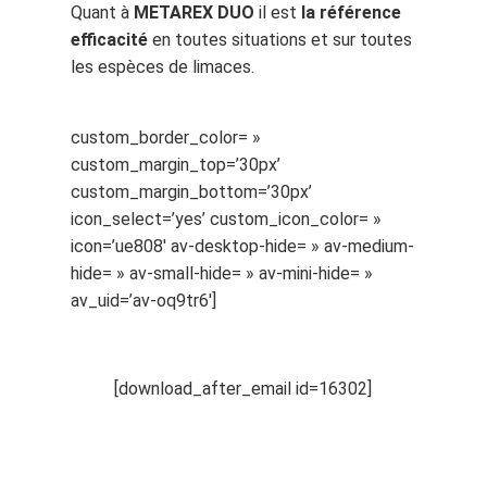
Quant à
METAREX DUO
il est
la référence
efficacité
en toutes situations et sur toutes
les espèces de limaces.
custom_border_color= »
custom_margin_top=’30px’
custom_margin_bottom=’30px’
icon_select=’yes’ custom_icon_color= »
icon=’ue808′ av-desktop-hide= » av-medium-
hide= » av-small-hide= » av-mini-hide= »
av_uid=’av-oq9tr6′]
[download_after_email id=16302]