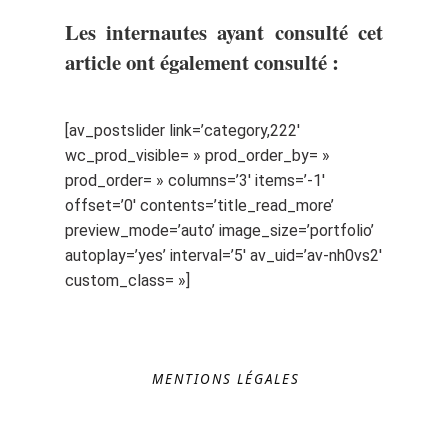
Les internautes ayant consulté cet
article ont également consulté :
[av_postslider link=’category,222′
wc_prod_visible= » prod_order_by= »
prod_order= » columns=’3′ items=’-1′
offset=’0′ contents=’title_read_more’
preview_mode=’auto’ image_size=’portfolio’
autoplay=’yes’ interval=’5′ av_uid=’av-nh0vs2′
custom_class= »]
MENTIONS LÉGALES