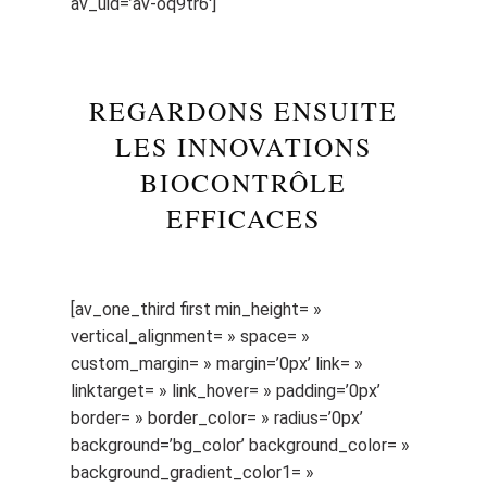
av_uid=’av-oq9tr6′]
REGARDONS ENSUITE
LES INNOVATIONS
BIOCONTRÔLE
EFFICACES
[av_one_third first min_height= »
vertical_alignment= » space= »
custom_margin= » margin=’0px’ link= »
linktarget= » link_hover= » padding=’0px’
border= » border_color= » radius=’0px’
background=’bg_color’ background_color= »
background_gradient_color1= »