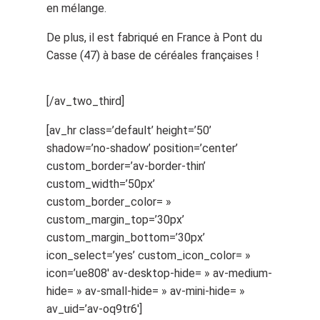
en mélange.
De plus, il est fabriqué en France à Pont du
Casse (47) à base de céréales françaises !
[/av_two_third]
[av_hr class=’default’ height=’50’
shadow=’no-shadow’ position=’center’
custom_border=’av-border-thin’
custom_width=’50px’
custom_border_color= »
custom_margin_top=’30px’
custom_margin_bottom=’30px’
icon_select=’yes’ custom_icon_color= »
icon=’ue808′ av-desktop-hide= » av-medium-
hide= » av-small-hide= » av-mini-hide= »
av_uid=’av-oq9tr6′]