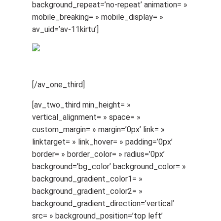
background_repeat=’no-repeat’ animation= »
mobile_breaking= » mobile_display= »
av_uid=’av-11kirtu’]
[/av_one_third]
[av_two_third min_height= »
vertical_alignment= » space= »
custom_margin= » margin=’0px’ link= »
linktarget= » link_hover= » padding=’0px’
border= » border_color= » radius=’0px’
background=’bg_color’ background_color= »
background_gradient_color1= »
background_gradient_color2= »
background_gradient_direction=’vertical’
src= » background_position=’top left’