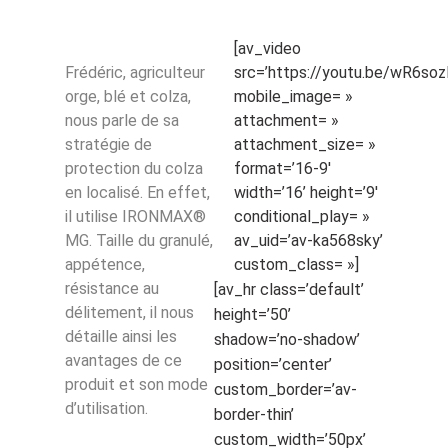
[av_video
Frédéric, agriculteur
src=’https://youtu.be/wR6soz
orge, blé et colza,
mobile_image= »
nous parle de sa
attachment= »
stratégie de
attachment_size= »
protection du colza
format=’16-9′
en localisé. En effet,
width=’16’ height=’9′
il utilise IRONMAX®
conditional_play= »
MG. Taille du granulé,
av_uid=’av-ka568sky’
appétence,
custom_class= »]
résistance au
[av_hr class=’default’
délitement, il nous
height=’50’
détaille ainsi les
shadow=’no-shadow’
avantages de ce
position=’center’
produit et son mode
custom_border=’av-
d’utilisation.
border-thin’
custom_width=’50px’