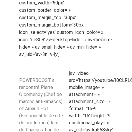
custom_width=’50px’
custom_border_color= »
custom_margin_top=’30px’
custom_margin_bottom=’30px’
icon_select=’yes’ custom_icon_color= »
icon=’ue808′ av-desktop-hide= » av-medium-
hide= » av-small-hide= » av-mini-hide= »
av_uid=’av-3n1v4y’]
[av_video
POWERBOOST a
src=’https://youtu.be/I0CLRL6
rencontré Pierre
mobile_image= »
Olcomendy (Chef de
attachment= »
marché anti-limaces)
attachment_size= »
et Arnaud Hot
format=’16-9′
(Responsable de site
width=’16’ height=’9′
de production) lors
conditional_play= »
de l’inauguration de
av_uid=’av-ka568sky’