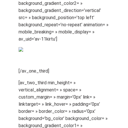
background_gradient_color2= »
background_gradient_direction=’vertical’
src= » background_position=’top left’
background_repeat=’no-repeat’ animation= »
mobile_breaking= » mobile_display= »
av_uid=’av-11kirtu’]
[/av_one_third]
[av_two_third min_height= »
vertical_alignment= » space= »
custom_margin= » margin=’0px’ link= »
linktarget= » link_hover= » padding=’0px’
border= » border_color= » radius=’0px’
background=’bg_color’ background_color= »
background_gradient_color1= »