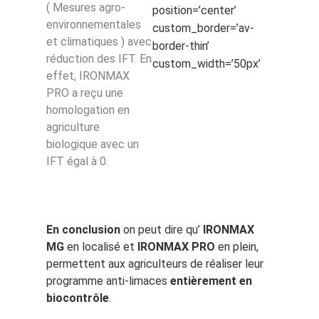
( Mesures agro-
position=’center’
environnementales
custom_border=’av-
et climatiques ) avec
border-thin’
réduction des IFT. En
custom_width=’50px’
effet, IRONMAX
PRO a reçu une
homologation en
agriculture
biologique avec un
IFT égal à 0.
En conclusion
on peut dire qu’
IRONMAX
MG
en localisé et
IRONMAX PRO
en plein,
permettent aux agriculteurs de réaliser leur
programme anti-limaces
entièrement en
biocontrôle
.