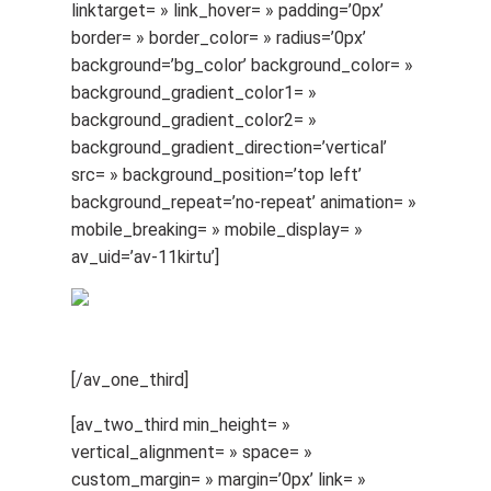
linktarget= » link_hover= » padding=’0px’
border= » border_color= » radius=’0px’
background=’bg_color’ background_color= »
background_gradient_color1= »
background_gradient_color2= »
background_gradient_direction=’vertical’
src= » background_position=’top left’
background_repeat=’no-repeat’ animation= »
mobile_breaking= » mobile_display= »
av_uid=’av-11kirtu’]
[/av_one_third]
[av_two_third min_height= »
vertical_alignment= » space= »
custom_margin= » margin=’0px’ link= »