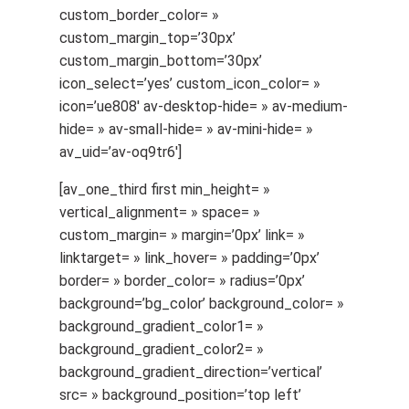
custom_border_color= »
custom_margin_top=’30px’
custom_margin_bottom=’30px’
icon_select=’yes’ custom_icon_color= »
icon=’ue808′ av-desktop-hide= » av-medium-
hide= » av-small-hide= » av-mini-hide= »
av_uid=’av-oq9tr6′]
[av_one_third first min_height= »
vertical_alignment= » space= »
custom_margin= » margin=’0px’ link= »
linktarget= » link_hover= » padding=’0px’
border= » border_color= » radius=’0px’
background=’bg_color’ background_color= »
background_gradient_color1= »
background_gradient_color2= »
background_gradient_direction=’vertical’
src= » background_position=’top left’