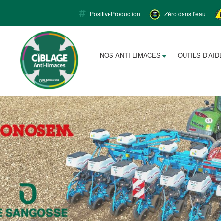
PositiveProduction
Zéro dans l'eau
Limacapt
NOS ANTI-LIMACES
OUTILS D’AID