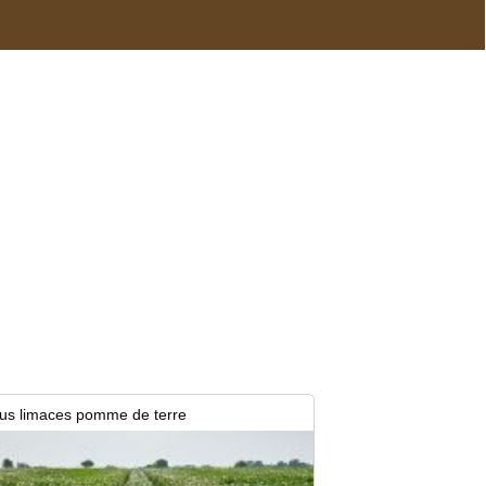
 d’une implantation
it bien avant l’hiver ? Pour les
onse...
us limaces pomme de terre
in 2026