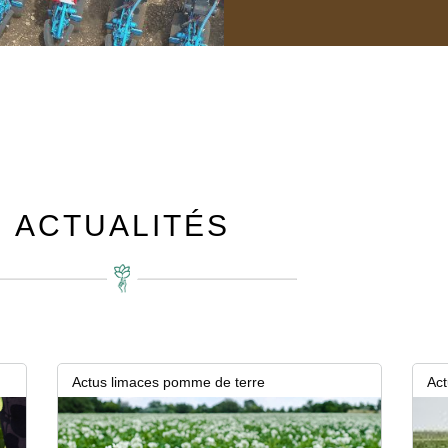
Colza : Les clés
réussie
ACTUALITÉS
Et si la réussite du colza se joua
spécialistes de la culture, la rép
Lire la suite
Actus limaces pomme de terre
Act
30 juin 2026
23 ju