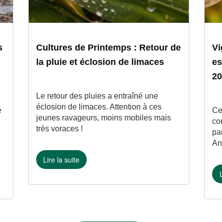
s
Cultures de Printemps : Retour de
Vi
t
la pluie et éclosion de limaces
es
2
Le retour des pluies a entraîné une
éclosion de limaces. Attention à ces
é
Ce
jeunes ravageurs, moins mobiles mais
co
très voraces !
pa
An
Lire la suite